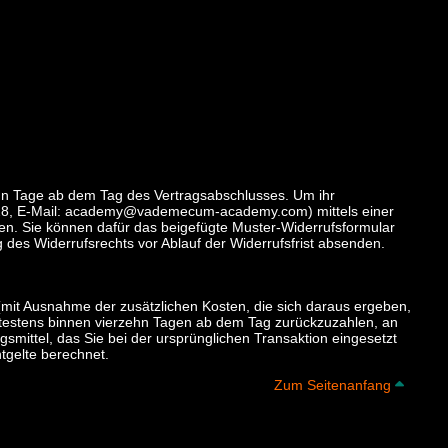
ehn Tage ab dem Tag des Vertragsabschlusses. Um ihr
2228, E-Mail: academy@vademecum-academy.com) mittels einer
ieren. Sie können dafür das beigefügte Muster-Widerrufsformular
g des Widerrufsrechts vor Ablauf der Widerrufsfrist absenden.
 (mit Ausnahme der zusätzlichen Kosten, die sich daraus ergeben,
pätestens binnen vierzehn Tagen ab dem Tag zurückzuzahlen, an
smittel, das Sie bei der ursprünglichen Transaktion eingesetzt
tgelte berechnet.
Zum S
Zum Seitenanfang