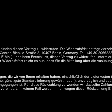
nden diesen Vertrag zu widerrufen. Die Widerrufsfrist beträgt vierz
 Conrad-Blenkle-Straße 2, 10407 Berlin, Germany, Tel. +49 30 2066
er E-Mail) über Ihren Entschluss, diesen Vertrag zu widerrufen, inform
Widerrufsfrist reicht es aus, dass Sie die Mitteilung über die Ausübun
gen, die wir von Ihnen erhalten haben, einschließlich der Lieferkosten
ene, günstigste Standardlieferung gewählt haben), unverzüglich und s
eingegangen ist. Für diese Rückzahlung verwenden wir dasselbe Zahlung
 vereinbart; in keinem Fall werden Ihnen wegen dieser Rückzahlung En